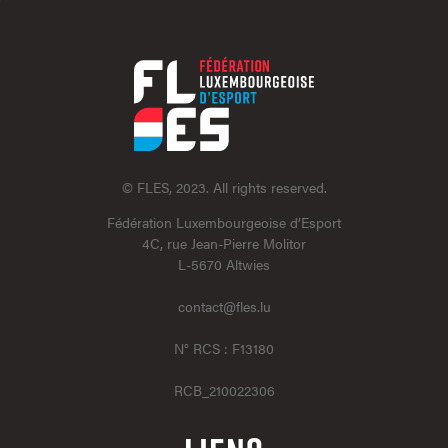
© FLES, 2023. All rights reserved.
Fédération Luxembourgeoise d’Esport
4C, rue Jean-Pierre Molitor
L-5670 Altwies
contact@fles.lu
N° RCS : F13180
RCB_210022306