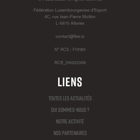
Fédération Luxembourgeoise d’Esport
4C, rue Jean-Pierre Molitor
L-5670 Altwies
contact@fles.lu
N° RCS : F13180
RCB_210022306
Liens
Toutes les actualités
Qui sommes-nous ?
Notre activité
Nos partenaires